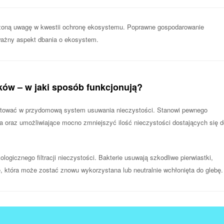
szoną uwagę w kwestii ochronę ekosystemu. Poprawne gospodarowanie
ważny aspekt dbania o ekosystem.
ków – w jaki sposób funkcjonują?
stować w przydomową system usuwania nieczystości. Stanowi pewnego
a oraz umożliwiające mocno zmniejszyć ilość nieczystości dostających się d
ogicznego filtracji nieczystości. Bakterie usuwają szkodliwe pierwiastki,
 która może zostać znowu wykorzystana lub neutralnie wchłonięta do glebę.