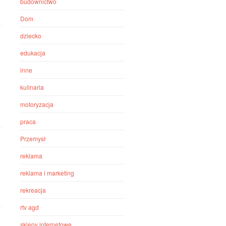
budownictwo
Dom
dziecko
edukacja
inne
kulinaria
motoryzacja
praca
Przemysł
reklama
reklama i marketing
rekreacja
rtv agd
sklepy internetowe