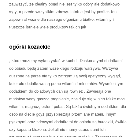
zauważyć, że idealny obiad nie jest tylko dobry ale dodatkowo
syty, a przede wszystkim zdrowy. Istotne jest by posiłek ten
zapewniał ważne dla naszego organizmu białko, witaminy i
tłuszcze.Istnieje wiele produktow takich jak
ogórki kozackie
, ktore mozemy wykorzystać w kuchni. Doskonałymi dodatkami
do obiadu będą zatem wszelkiego rodzaju warzywa. Warzywa
duszone na parze nie tylko zatrzymują swój apetyczny wygląd,
kolor ale dodatkowo są pełne witamin i minerałów. Wyśmienitym
dodatkiem do obiadowych dań są również . Zawierają one
mnóstwo wody gasząc pragnienie, znajduje się w nich także moc
witamin, magnez,fosfor i potas. Są także świetnym dodatkiem dla
osób na diecie gdyż przyspieszają przemianę materii. Innymi
pysznymi oraz zdrowymi dodatkami do obiadu są buraczki, ćwikła
czy kapusta kiszona. Jeżeli nie mamy czasu sami ich
przygotować możemy kupić je gotowe w słoiku. Zapraszamy do