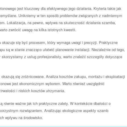
nowego jest kluczowy dla efektywnego jego działania. Kryteria takie jak
przemyślane. Unikniemy w ten sposób problemów związanych z nadmiernym
iem. Lokalizacja, na pewno, wpływa na skuteczność działania szamba,
warto zwrócić uwagę na kilka istotnych kwestii.
okazuje się być procesem, który wymaga uwagi i precyzji. Praktyczne
pu są w stanie znacząco ułatwić planowanie instalacji. Niezależnie od tego,
skorzystamy z usług profesjonalisty, warto znaleźć szczegóły dotyczące
kazują się zróżnicowane. Analiza kosztów zakupu, montażu i eksploatacji
etonowe jest ekonomicznym wyborem. Warto również uwzględnić
trwałości i niskich kosztów utrzymania.
 równie ważne jak ich praktyczne zalety. W kontekście dbałości o
korzystnym rozwiązaniem. Analizując ekologiczne aspekty szamb
ich wpływu na środowisko.