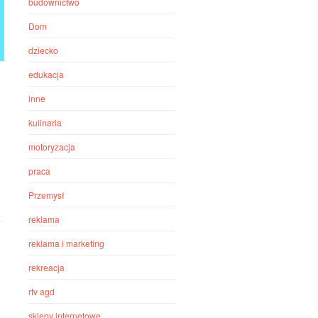
budownictwo
Dom
dziecko
edukacja
inne
kulinaria
motoryzacja
praca
Przemysł
reklama
reklama i marketing
rekreacja
rtv agd
sklepy internetowe