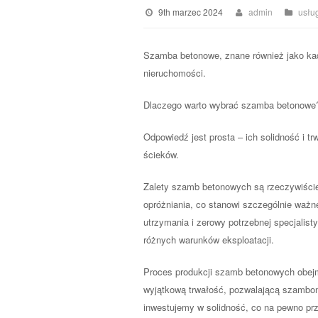
9th marzec 2024
admin
usłu
Szamba betonowe, znane również jako kad
nieruchomości.
Dlaczego warto wybrać szamba betonowe
Odpowiedź jest prosta – ich solidność i 
ścieków.
Zalety szamb betonowych są rzeczywiści
opróżniania, co stanowi szczególnie waż
utrzymania i zerowy potrzebnej specjali
różnych warunków eksploatacji.
Proces produkcji szamb betonowych obejm
wyjątkową trwałość, pozwalającą szambo
inwestujemy w solidność, co na pewno prze