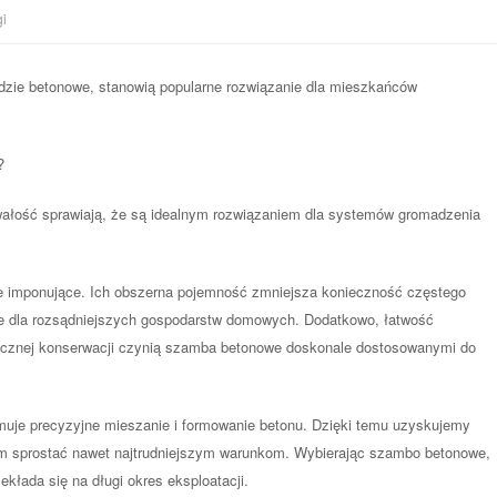
gi
zie betonowe, stanowią popularne rozwiązanie dla mieszkańców
?
trwałość sprawiają, że są idealnym rozwiązaniem dla systemów gromadzenia
e imponujące. Ich obszerna pojemność zmniejsza konieczność częstego
ne dla rozsądniejszych gospodarstw domowych. Dodatkowo, łatwość
stycznej konserwacji czynią szamba betonowe doskonale dostosowanymi do
uje precyzyjne mieszanie i formowanie betonu. Dzięki temu uzyskujemy
m sprostać nawet najtrudniejszym warunkom. Wybierając szambo betonowe,
kłada się na długi okres eksploatacji.