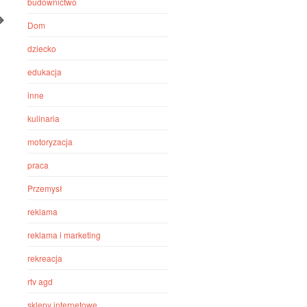
budownictwo
Dom
dziecko
edukacja
inne
kulinaria
motoryzacja
praca
Przemysł
reklama
reklama i marketing
rekreacja
rtv agd
sklepy internetowe