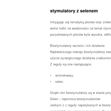
stymulatory z selenem
Intrygując się tematyką plonów oraz zrówn
wolno trafić na wiadomości na temat stymu
pozyskiwanych plonów była wysoka, obfit
Biostymulatory wzrostu i ich działanie
Najświeższego rodzaju biostymulatory swo
użycie synergicznego działania znakomic
Z reguły są one następujące:
• aminokwasy,
• selen.
Dzięki nim biostymulatory są w stanie pr
Selen – tajemnica biostymulatorów
Jednym z z reguły napotykanych w biosty