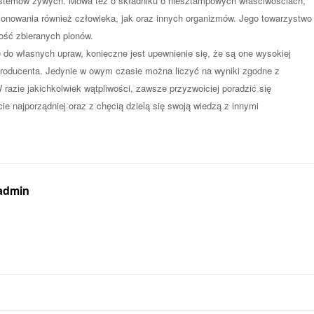
ystemów żywych. Mowa też o składniku o niesztampowych właściwościach,
jonowania również człowieka, jak oraz innych organizmów. Jego towarzystwo
kość zbieranych plonów.
 do własnych upraw, konieczne jest upewnienie się, że są one wysokiej
roducenta. Jedynie w owym czasie można liczyć na wyniki zgodne z
razie jakichkolwiek wątpliwości, zawsze przyzwoiciej poradzić się
cie najporządniej oraz z chęcią dzielą się swoją wiedzą z innymi
 admin