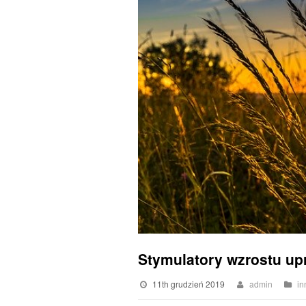
Stymulatory wzrostu up
11th grudzień 2019
admin
in