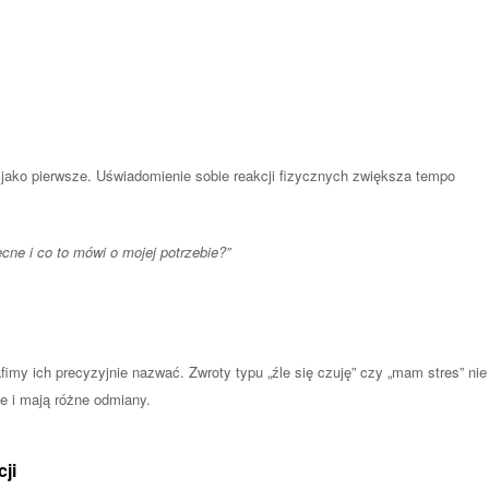
h jako pierwsze. Uświadomienie sobie reakcji fizycznych zwiększa tempo
ne i co to mówi o mojej potrzebie?”
rafimy ich precyzyjnie nazwać. Zwroty typu „źle się czuję” czy „mam stres” nie
ne i mają różne odmiany.
ji