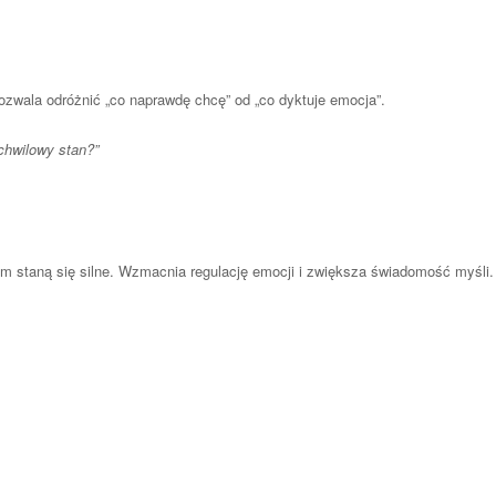
ozwala odróżnić „co naprawdę chcę” od „co dyktuje emocja”.
chwilowy stan?”
staną się silne. Wzmacnia regulację emocji i zwiększa świadomość myśli.