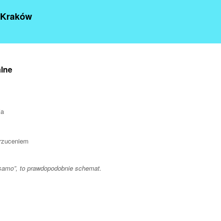
 Kraków
lne
ia
drzuceniem
samo”, to prawdopodobnie schemat.