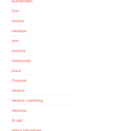
budownictwo
Dom
dziecko
edukacja
inne
kulinaria
motoryzacja
praca
Przemysł
reklama
reklama i marketing
rekreacja
rtv agd
sklepy internetowe