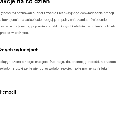
akcje na co dzień
jętność rozpoznawania, analizowania i refleksyjnego doświadczania emocji
b funkcjonuje na autopilocie, reagując impulsywnie zamiast świadomie.
ałość emocjonalną, poprawia kontakt z innymi i ułatwia rozumienie potrzeb.
 proces w praktyce.
óżnych sytuacjach
łują złożone emocje: napięcie, frustrację, dezorientację, radość, a czasem
świadome przyjrzenie się, co wywołało reakcję. Takie momenty refleksji
ł emocji