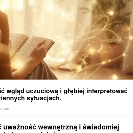
ć wgląd uczuciową i głębiej interpretować
iennych sytuacjach.
rowie
ać uważność wewnętrzną i świadomiej