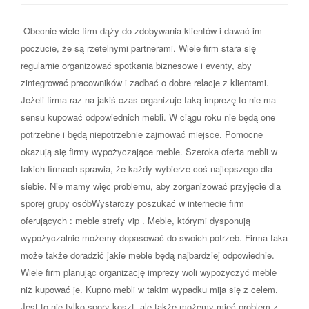
Obecnie wiele firm dąży do zdobywania klientów i dawać im
poczucie, że są rzetelnymi partnerami. Wiele firm stara się
regularnie organizować spotkania biznesowe i eventy, aby
zintegrować pracowników i zadbać o dobre relacje z klientami.
Jeżeli firma raz na jakiś czas organizuje taką imprezę to nie ma
sensu kupować odpowiednich mebli. W ciągu roku nie będą one
potrzebne i będą niepotrzebnie zajmować miejsce. Pomocne
okazują się firmy wypożyczające meble. Szeroka oferta mebli w
takich firmach sprawia, że każdy wybierze coś najlepszego dla
siebie. Nie mamy więc problemu, aby zorganizować przyjęcie dla
sporej grupy osóbWystarczy poszukać w internecie firm
oferujących : meble strefy vip . Meble, którymi dysponują
wypożyczalnie możemy dopasować do swoich potrzeb. Firma taka
może także doradzić jakie meble będą najbardziej odpowiednie.
Wiele firm planując organizację imprezy woli wypożyczyć meble
niż kupować je. Kupno mebli w takim wypadku mija się z celem.
Jest to nie tylko spory koszt, ale także możemy mieć problem z